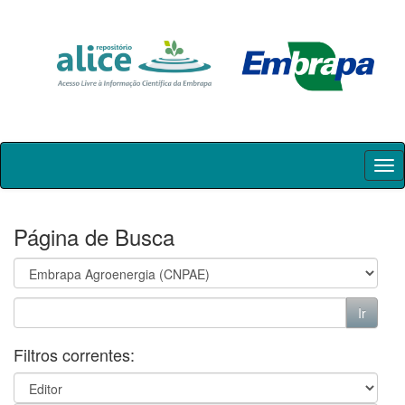
Skip
navigation
Página de Busca
Filtros correntes: