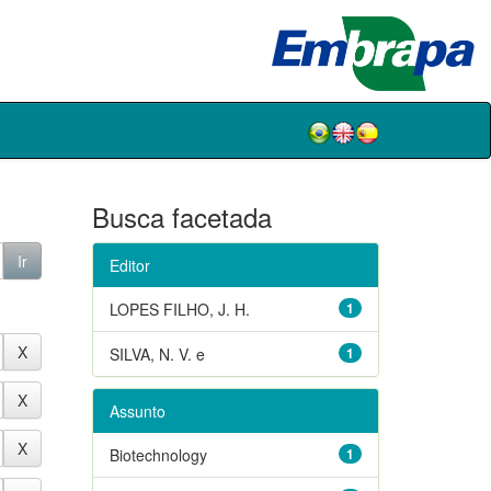
Busca facetada
Editor
LOPES FILHO, J. H.
1
SILVA, N. V. e
1
Assunto
Biotechnology
1