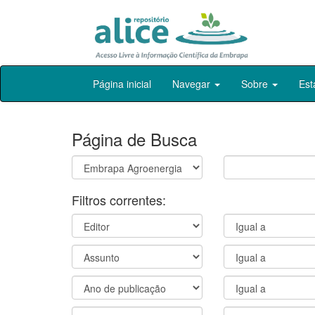
Skip
Página inicial
Navegar
Sobre
Est
navigation
Página de Busca
Filtros correntes: