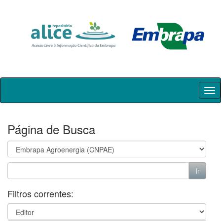
Skip
navigation
Página de Busca
Filtros correntes: