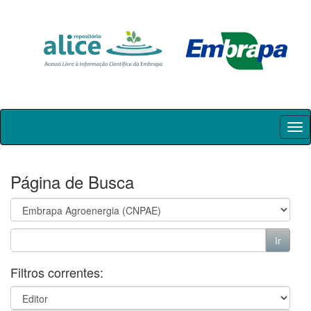
Skip
navigation
Página de Busca
Filtros correntes: