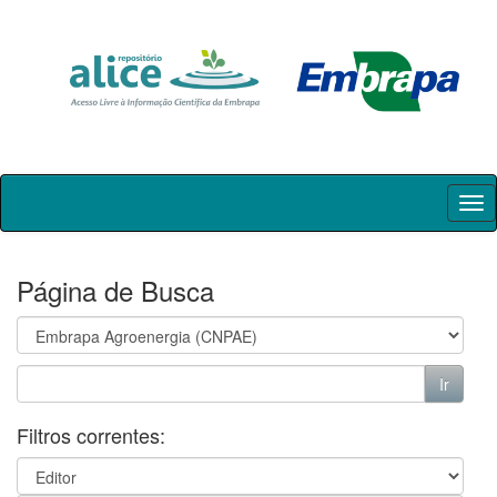
Skip
navigation
Página de Busca
Filtros correntes: