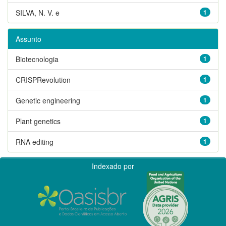
SILVA, N. V. e
1
Assunto
Biotecnologia
1
CRISPRevolution
1
Genetic engineering
1
Plant genetics
1
RNA editing
1
Indexado por