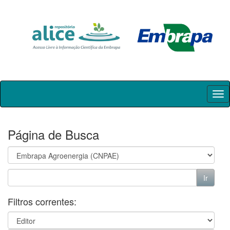
Skip
navigation
Página de Busca
Filtros correntes: