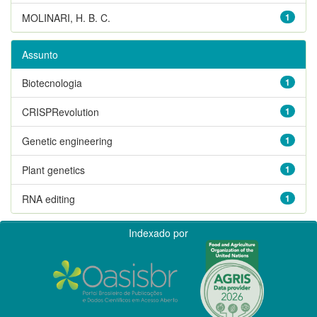
MOLINARI, H. B. C.
1
Assunto
Biotecnologia
1
CRISPRevolution
1
Genetic engineering
1
Plant genetics
1
RNA editing
1
Indexado por