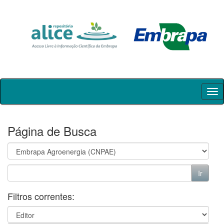
Skip
navigation
Página de Busca
Filtros correntes: