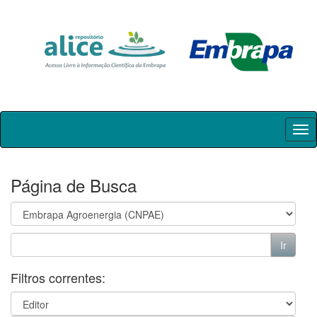
Skip
navigation
Página de Busca
Filtros correntes: