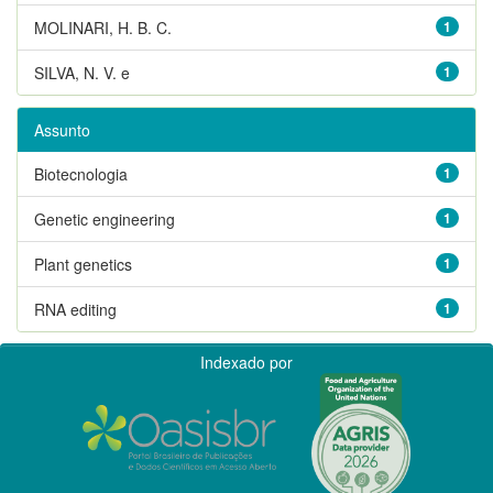
MOLINARI, H. B. C.
1
SILVA, N. V. e
1
Assunto
Biotecnologia
1
Genetic engineering
1
Plant genetics
1
RNA editing
1
Indexado por