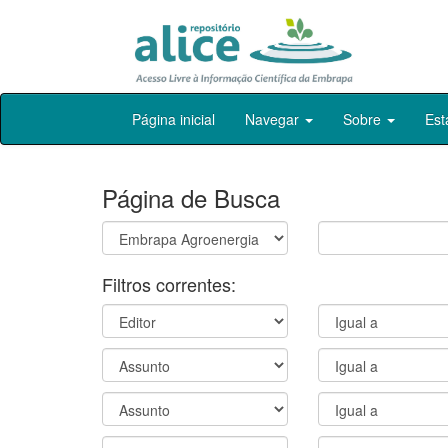
Skip
Página inicial
Navegar
Sobre
Est
navigation
Página de Busca
Filtros correntes: