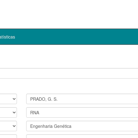
atísticas