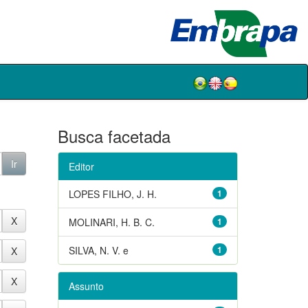
Busca facetada
Editor
LOPES FILHO, J. H.
1
MOLINARI, H. B. C.
1
SILVA, N. V. e
1
Assunto