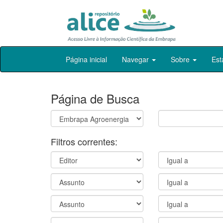
Skip
Página inicial
Navegar
Sobre
Est
navigation
Página de Busca
Filtros correntes: