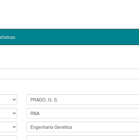
atísticas