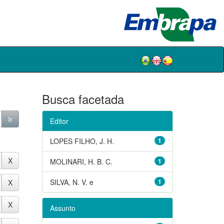
Busca facetada
Editor
LOPES FILHO, J. H.
1
MOLINARI, H. B. C.
1
SILVA, N. V. e
1
Assunto