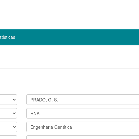
atísticas