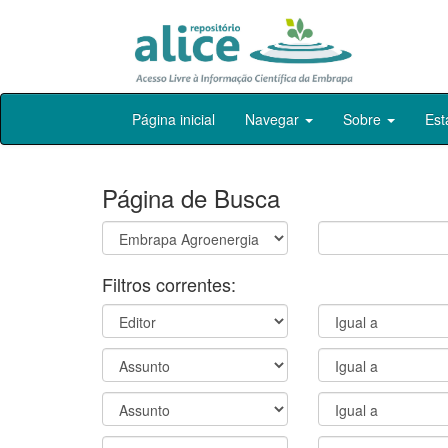
Skip
Página inicial
Navegar
Sobre
Est
navigation
Página de Busca
Filtros correntes: