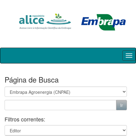
Skip
navigation
Página de Busca
Filtros correntes: