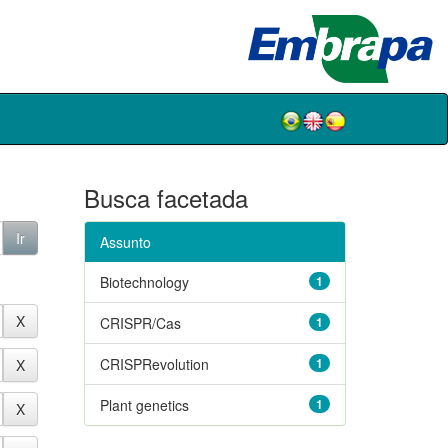
Busca facetada
Assunto
Biotechnology
1
CRISPR/Cas
1
CRISPRevolution
1
Plant genetics
1