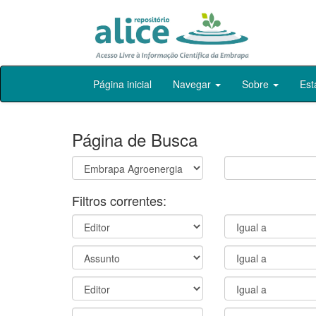
Skip
Página inicial
Navegar
Sobre
Est
navigation
Página de Busca
Filtros correntes: