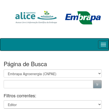
Skip
navigation
Página de Busca
Filtros correntes: