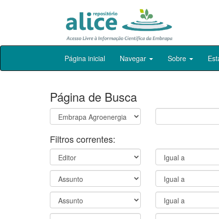
Skip
Página inicial
Navegar
Sobre
Est
navigation
Página de Busca
Filtros correntes: