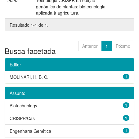
2020
Tecnologia CRISPR na edição
-
genômica de plantas: biotecnologia
aplicada à agricultura.
Resultado 1-1 de 1.
Anterior
1
Póximo
Busca facetada
Editor
MOLINARI, H. B. C.
1
Assunto
Biotechnology
1
CRISPR/Cas
1
Engenharia Genética
1