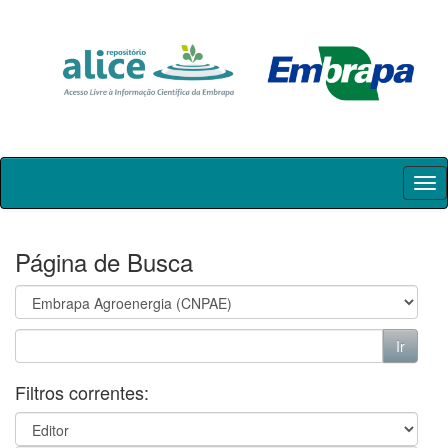
Skip
navigation
Página de Busca
Filtros correntes: