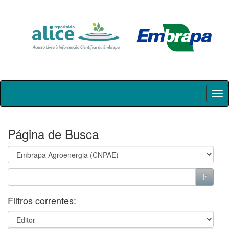
Skip
navigation
Página de Busca
Filtros correntes: