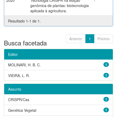
2020
Tecnologia CRISPR na edição
-
genômica de plantas: biotecnologia
aplicada à agricultura.
Resultado 1-1 de 1.
Anterior
1
Póximo
Busca facetada
Editor
MOLINARI, H. B. C.
1
VIEIRA, L. R.
1
Assunto
CRISPR/Cas
1
Genética Vegetal
1