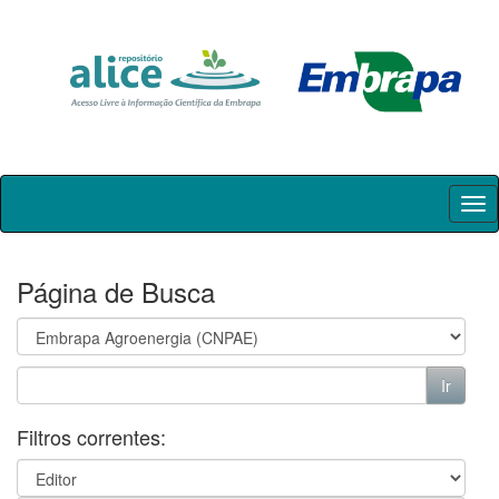
Skip
navigation
Página de Busca
Filtros correntes: