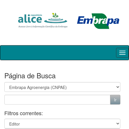
Skip
navigation
Página de Busca
Filtros correntes: