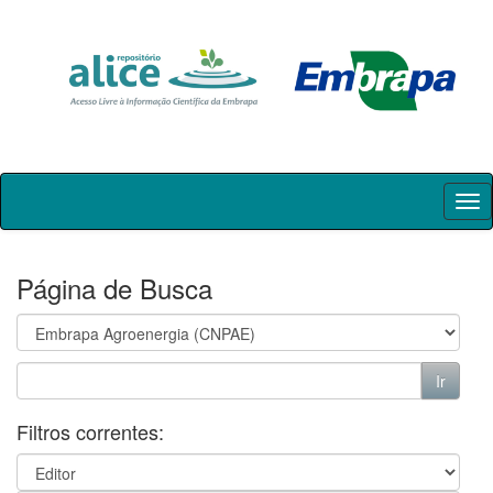
Skip
navigation
Página de Busca
Filtros correntes: