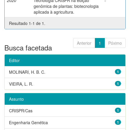
2020
Tecnologia CRISPR na edição
-
genômica de plantas: biotecnologia
aplicada à agricultura.
Resultado 1-1 de 1.
Anterior
1
Póximo
Busca facetada
Editor
MOLINARI, H. B. C.
1
VIEIRA, L. R.
1
Assunto
CRISPR/Cas
1
Engenharia Genética
1