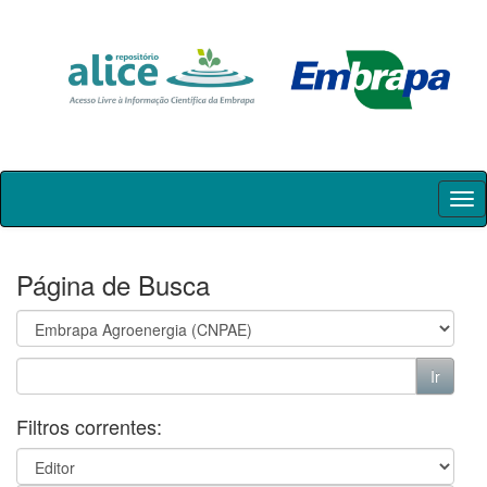
Skip
navigation
Página de Busca
Filtros correntes: