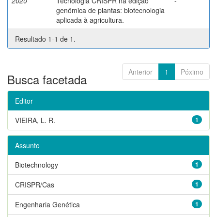
2020
Tecnologia CRISPR na edição
-
genômica de plantas: biotecnologia
aplicada à agricultura.
Resultado 1-1 de 1.
Anterior
1
Póximo
Busca facetada
Editor
VIEIRA, L. R.
1
Assunto
Biotechnology
1
CRISPR/Cas
1
Engenharia Genética
1