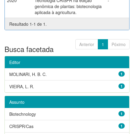
2020
Tecnologia CRISPR na edição
-
genômica de plantas: biotecnologia
aplicada à agricultura.
Resultado 1-1 de 1.
Anterior
1
Póximo
Busca facetada
Editor
MOLINARI, H. B. C.
1
VIEIRA, L. R.
1
Assunto
Biotechnology
1
CRISPR/Cas
1