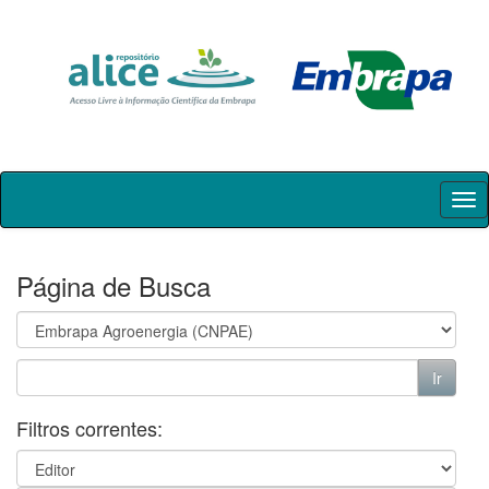
Skip
navigation
Página de Busca
Filtros correntes: