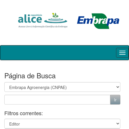
Skip
navigation
Página de Busca
Filtros correntes: