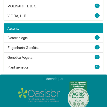
MOLINARI, H. B. C.
1
VIEIRA, L. R.
1
Assunto
Biotecnologia
1
Engenharia Genética
1
Genética Vegetal
1
Plant genetics
1
Indexado por