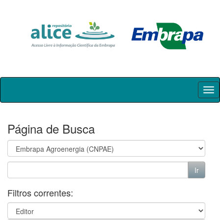
Skip
navigation
Página de Busca
Filtros correntes: