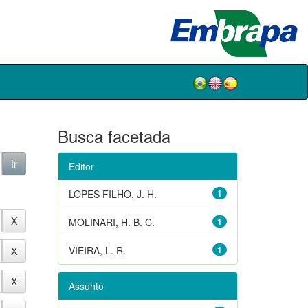
Busca facetada
Editor
LOPES FILHO, J. H.
1
MOLINARI, H. B. C.
1
VIEIRA, L. R.
1
Assunto