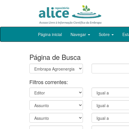
Skip
Página inicial
Navegar
Sobre
Est
navigation
Página de Busca
Filtros correntes: