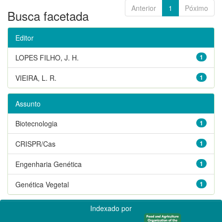
Anterior
1
Póximo
Busca facetada
Editor
LOPES FILHO, J. H.
1
VIEIRA, L. R.
1
Assunto
Biotecnologia
1
CRISPR/Cas
1
Engenharia Genética
1
Genética Vegetal
1
Indexado por