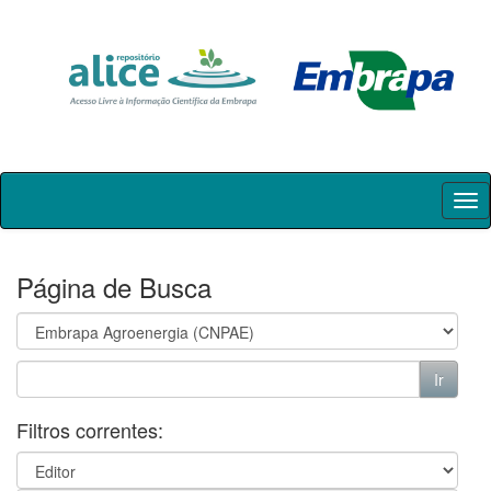
Skip
navigation
Página de Busca
Filtros correntes: