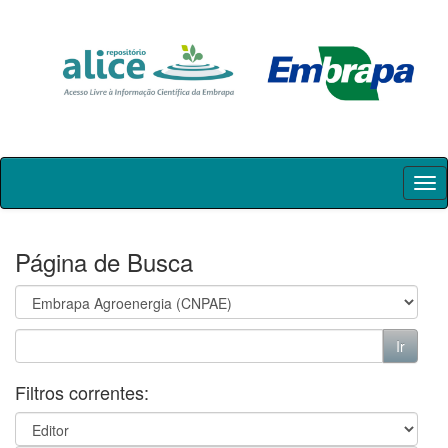
Skip
navigation
Página de Busca
Filtros correntes: