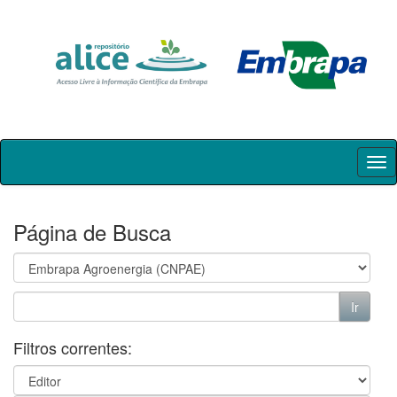
Skip
navigation
Página de Busca
Filtros correntes: