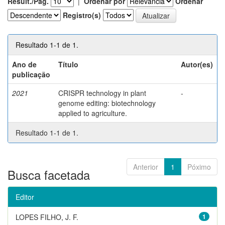
Result./Pág.
|
Ordenar por
Ordenar
Registro(s)
Resultado 1-1 de 1.
Ano de
Título
Autor(es)
publicação
2021
CRISPR technology in plant
-
genome editing: biotechnology
applied to agriculture.
Resultado 1-1 de 1.
Anterior
1
Póximo
Busca facetada
Editor
LOPES FILHO, J. F.
1