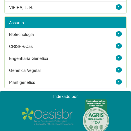
VIEIRA, L. R.
1
Assunto
Biotecnologia
1
CRISPR/Cas
1
Engenharia Genética
1
Genética Vegetal
1
Plant genetics
1
Indexado por