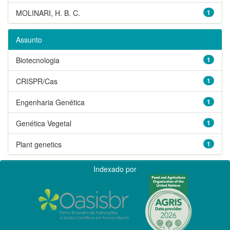
MOLINARI, H. B. C.
1
Assunto
Biotecnologia
1
CRISPR/Cas
1
Engenharia Genética
1
Genética Vegetal
1
Plant genetics
1
Indexado por