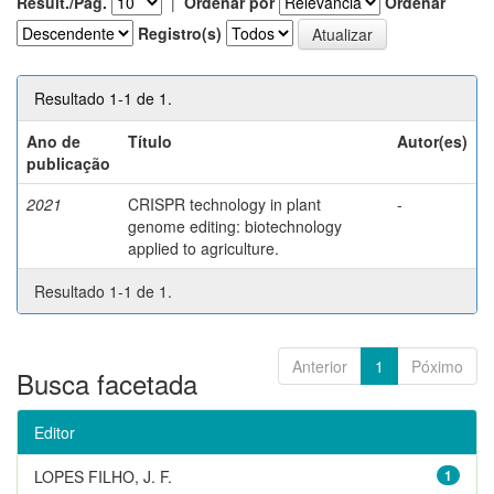
Result./Pág.
|
Ordenar por
Ordenar
Registro(s)
Resultado 1-1 de 1.
Ano de
Título
Autor(es)
publicação
2021
CRISPR technology in plant
-
genome editing: biotechnology
applied to agriculture.
Resultado 1-1 de 1.
Anterior
1
Póximo
Busca facetada
Editor
LOPES FILHO, J. F.
1