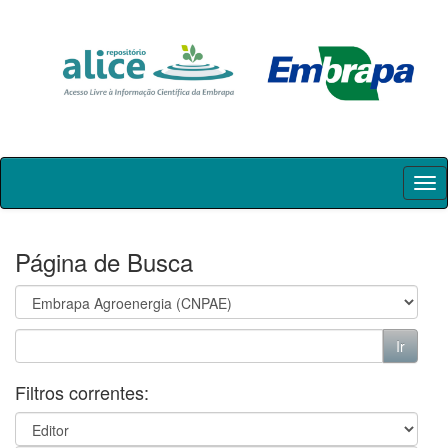
Skip
navigation
Página de Busca
Filtros correntes: