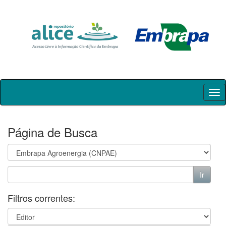
Skip
navigation
Página de Busca
Filtros correntes: