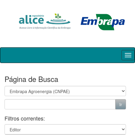
Skip
navigation
Página de Busca
Filtros correntes: