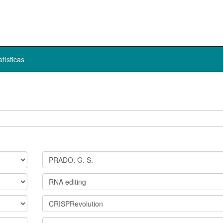
atísticas