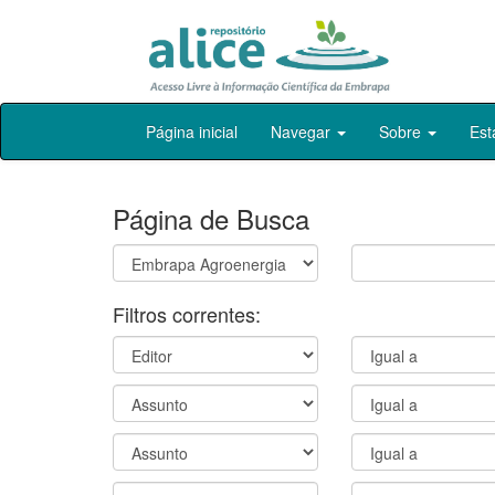
Skip
Página inicial
Navegar
Sobre
Est
navigation
Página de Busca
Filtros correntes: