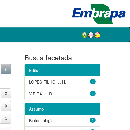
Busca facetada
Editor
LOPES FILHO, J. H.
1
VIEIRA, L. R.
1
Assunto
Biotecnologia
1