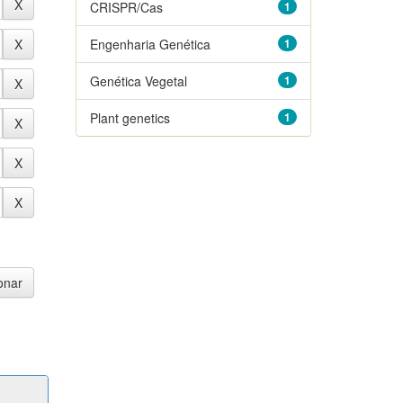
CRISPR/Cas
1
Engenharia Genética
1
Genética Vegetal
1
Plant genetics
1