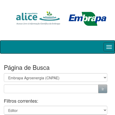
Skip
navigation
Página de Busca
Filtros correntes: