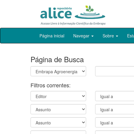
Skip
Página inicial
Navegar
Sobre
Est
navigation
Página de Busca
Filtros correntes: