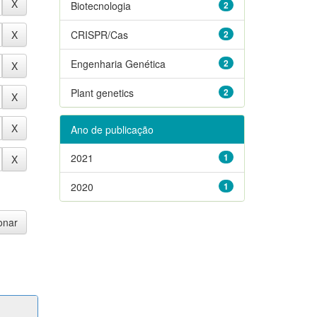
Biotecnologia
2
CRISPR/Cas
2
Engenharia Genética
2
Plant genetics
2
Ano de publicação
2021
1
2020
1