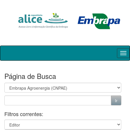
Skip
navigation
Página de Busca
Filtros correntes: