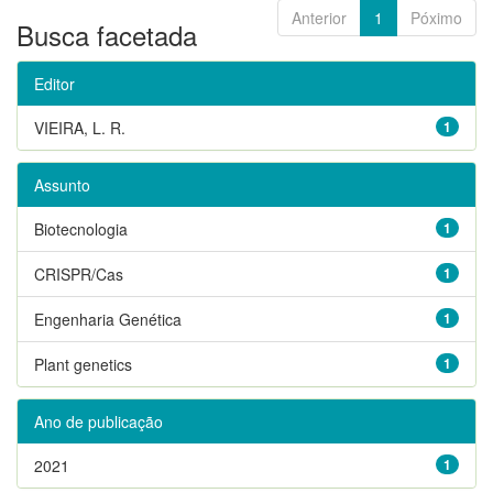
Anterior
1
Póximo
Busca facetada
Editor
VIEIRA, L. R.
1
Assunto
Biotecnologia
1
CRISPR/Cas
1
Engenharia Genética
1
Plant genetics
1
Ano de publicação
2021
1