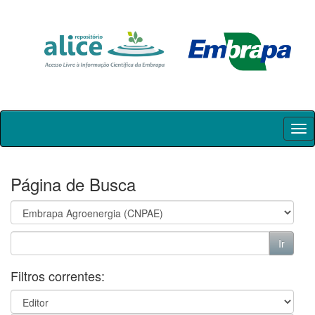
Skip
navigation
Página de Busca
Filtros correntes: