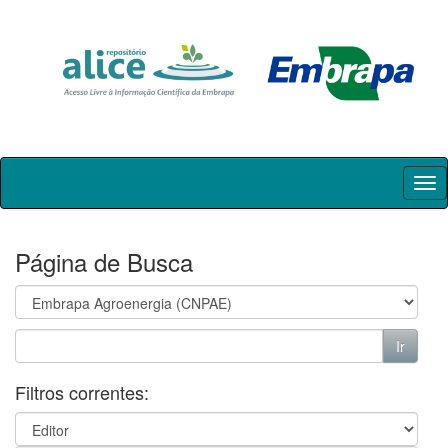
Skip
navigation
Página de Busca
Filtros correntes: