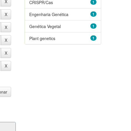
CRISPR/Cas
1
Engenharia Genética
1
Genética Vegetal
1
Plant genetics
1