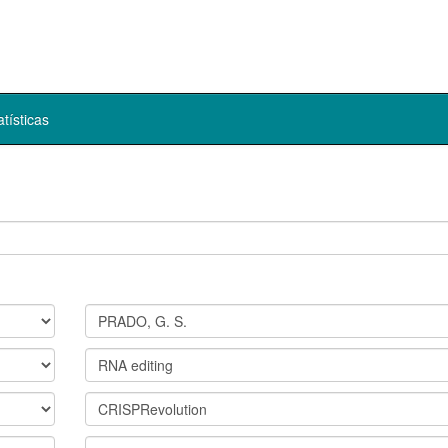
atísticas