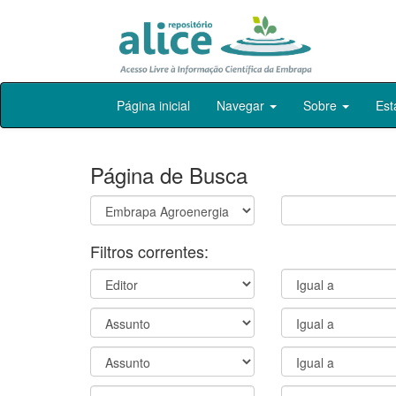
Skip
Página inicial
Navegar
Sobre
Est
navigation
Página de Busca
Filtros correntes: