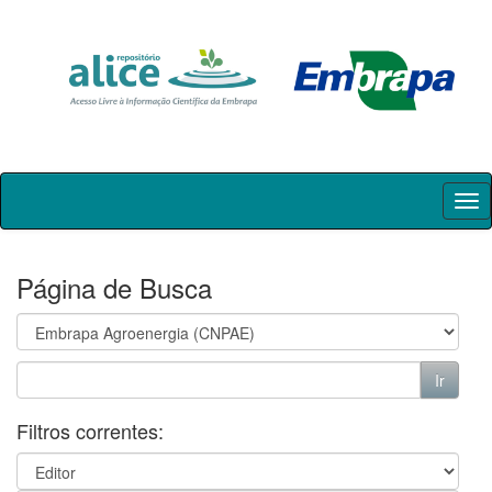
Skip
navigation
Página de Busca
Filtros correntes: