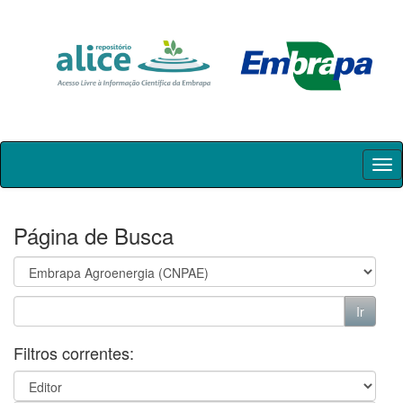
Skip
navigation
Página de Busca
Filtros correntes: