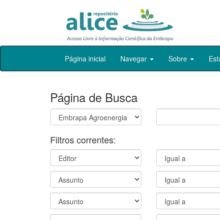
Skip
Página inicial
Navegar
Sobre
Est
navigation
Página de Busca
Filtros correntes: