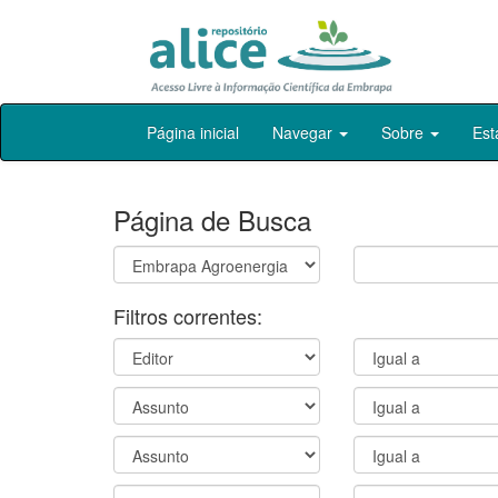
Skip
Página inicial
Navegar
Sobre
Est
navigation
Página de Busca
Filtros correntes: