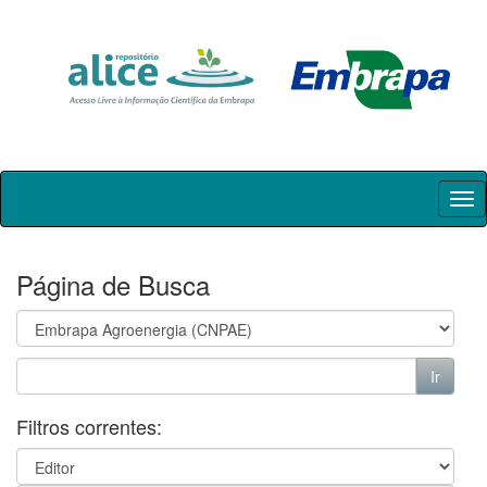
Skip
navigation
Página de Busca
Filtros correntes: