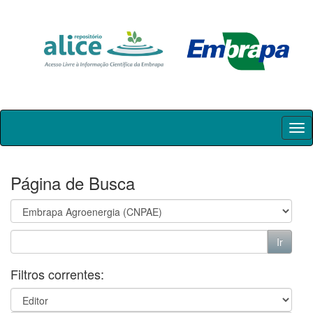
Skip
navigation
Página de Busca
Filtros correntes: