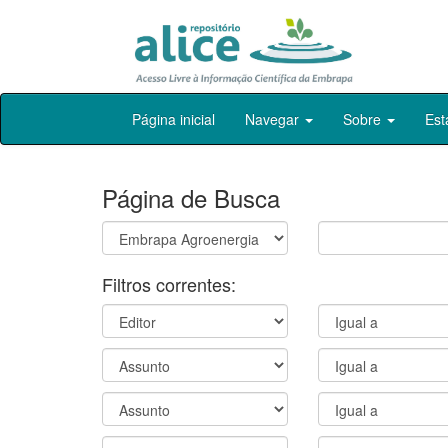
Skip
Página inicial
Navegar
Sobre
Est
navigation
Página de Busca
Filtros correntes: