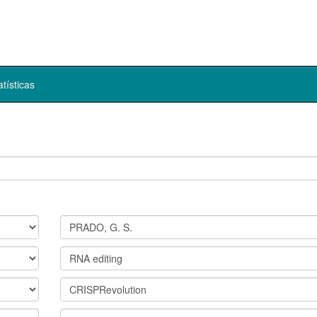
atísticas