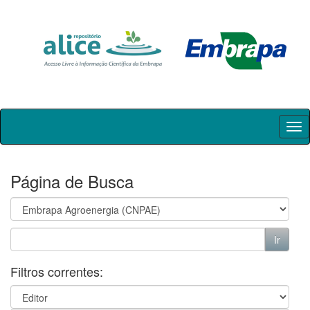
Skip
navigation
Página de Busca
Filtros correntes: