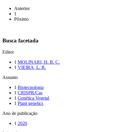
Anterior
1
Póximo
Busca facetada
Editor
1
MOLINARI, H. B. C.
1
VIEIRA, L. R.
Assunto
1
Biotecnologia
1
CRISPR/Cas
1
Genética Vegetal
1
Plant genetics
Ano de publicação
1
2020