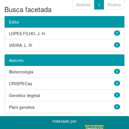
Anterior
1
Póximo
Busca facetada
Editor
LOPES FILHO, J. H.
1
VIEIRA, L. R.
1
Assunto
Biotecnologia
1
CRISPR/Cas
1
Genética Vegetal
1
Plant genetics
1
Indexado por