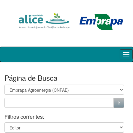
Skip
navigation
Página de Busca
Filtros correntes: