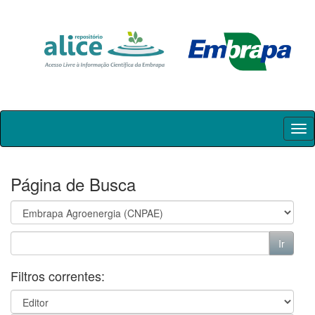
Skip
navigation
Página de Busca
Filtros correntes: